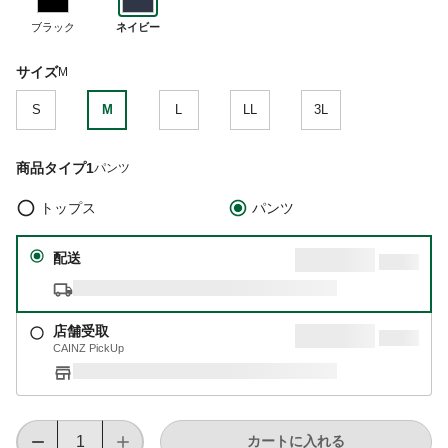
ブラック
ネイビー
サイズ
M
S
M
L
LL
3L
商品タイプ1
パンツ
トップス
パンツ
配送
店舗受取
CAINZ PickUp
カートに入れる