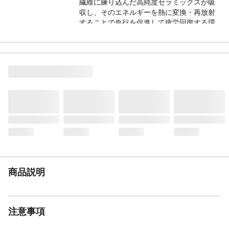
繊維に練り込んだ高純度セラミックスが吸
収し、そのエネルギーを熱に変換・再放射
することで血行を促進して疲労回復する環
境を整えます。
材質
本体/綿60%、ポリエステル40%、リブ部/ポ
リエステル62%、綿34%、ポリウレタン4%
商品説明
注意事項