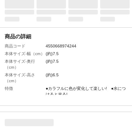
商品の詳細
商品コード
4550668974244
本体サイズ-幅（cm）
(約)7.5
本体サイズ-奥行
(約)7.5
（cm）
本体サイズ-高さ
(約)6.5
（cm）
特徴
●カラフルに色が変化して楽しい! ●水につ
けると光る!
重量（g）
(約)56g
入数
1
対象年齢（歳）
6才以上
使用上の注意
●この製品は玩具ではございません。●強く
引っ張ったり無理な力を加えたりしないで