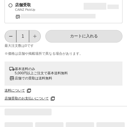
店舗受取
CAINZ PickUp
カートに入れる
最大注文数は
0
です
※価格は​店舗や​掲載場所で​異なる​場合が​あります。
基本送料のみ
5,000円以上ご注文で基本送料無料
店舗での受取は送料無料
送料について
店舗受取のお支払いについて