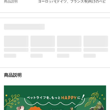
商品説明
ヨーロッパ(ドイツ、フランス等)向けのベビ
ーカーを製造している工場で ベビーカーを
改良アレンジして設計＆製造しました。
耐荷重
40kg
使用上の注意
ドリンクホルダーは使う度に毎回取り外す
設計ではありません。 頻繁に取り外します
と生地が裂けてしまいますのでご注意くだ
さい。
生産国
中国
タイヤ
4輪
使用頭数目安
2頭
重量
14kg
商品説明