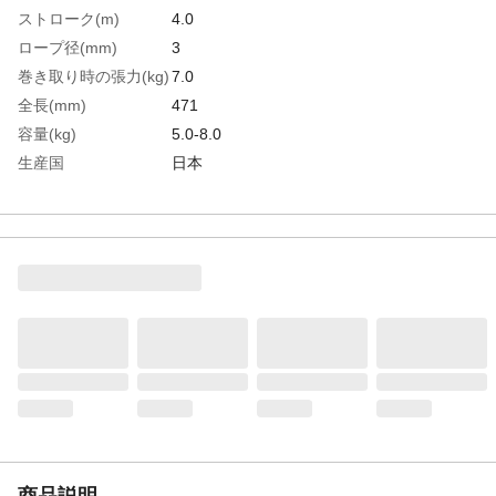
ストローク(m)
4.0
ロープ径(mm)
3
巻き取り時の張力(kg)
7.0
全長(mm)
471
容量(kg)
5.0-8.0
生産国
日本
重さ
5.100KG
材質1
本体：アルミダイキャスト
材質2
ワイヤロープ：炭素鋼
商品説明