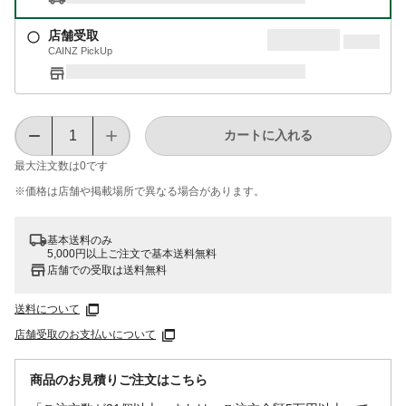
店舗受取
CAINZ PickUp
カートに入れる
最大注文数は
0
です
※価格は​店舗や​掲載場所で​異なる​場合が​あります。
基本送料のみ
5,000円以上ご注文で基本送料無料
店舗での受取は送料無料
送料について
店舗受取のお支払いについて
商品のお見積りご注文はこちら