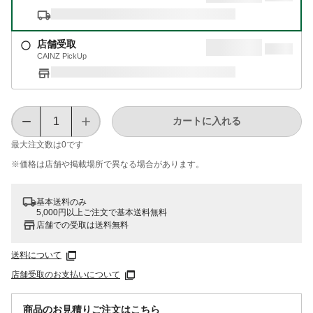
店舗受取
CAINZ PickUp
カートに入れる
最大注文数は
0
です
※価格は​店舗や​掲載場所で​異なる​場合が​あります。
基本送料のみ
5,000円以上ご注文で基本送料無料
店舗での受取は送料無料
送料について
店舗受取のお支払いについて
商品のお見積りご注文はこちら