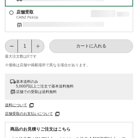
店舗受取
CAINZ PickUp
カートに入れる
最大注文数は
0
です
※価格は​店舗や​掲載場所で​異なる​場合が​あります。
基本送料のみ
5,000円以上ご注文で基本送料無料
店舗での受取は送料無料
送料について
店舗受取のお支払いについて
商品のお見積りご注文はこちら