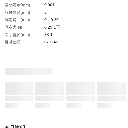
最小表示(mm)
0.001
取付軸径(mm)
6
測定範囲(mm)
0～0.20
測定力(N)
0.25以下
文字盤径(mm)
38.4
目盛仕様
0-100-0
測定子の長さ(mm)
15.0
生産国
日本
重さ
75.000G
商品説明