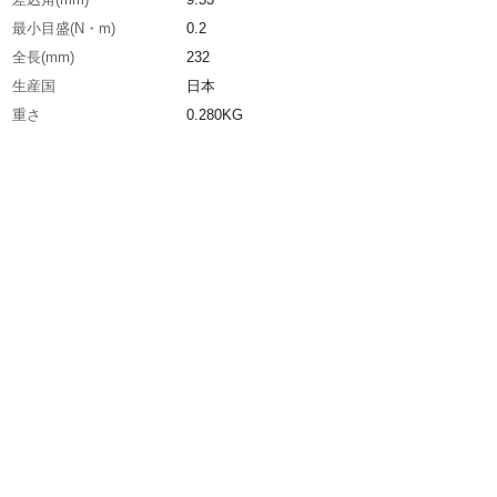
最小目盛(N・m)
0.2
全長(mm)
232
生産国
日本
重さ
0.280KG
材質1
クロームモリブデン鋼(SCM435)