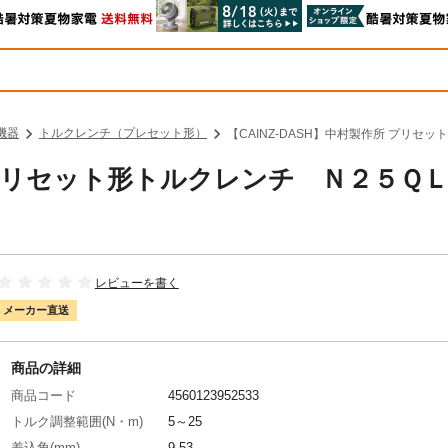
機器
トルクレンチ（プレセット形）
【CAINZ-DASH】中村製作所 プリセ
所 プリセット形トルクレンチ Ｎ２５Ｑ
レビューを書く
メーカー直送
商品の詳細
商品コード
4560123952533
トルク調整範囲(N・m)
5～25
差込角(mm)
9.53