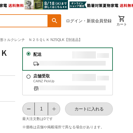
ログイン・新規会員登録
カート
ット形トルクレンチ Ｎ２５ＱＬＫ N25QLK【別送品】
ＬＫ
配送
店舗受取
CAINZ PickUp
カートに入れる
最大注文数は
0
です
※価格は​店舗や​掲載場所で​異なる​場合が​あります。