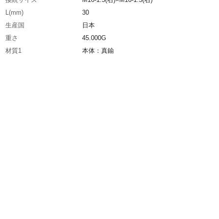
L(mm)
30
生産国
日本
重さ
45.000G
材質1
本体：真鍮