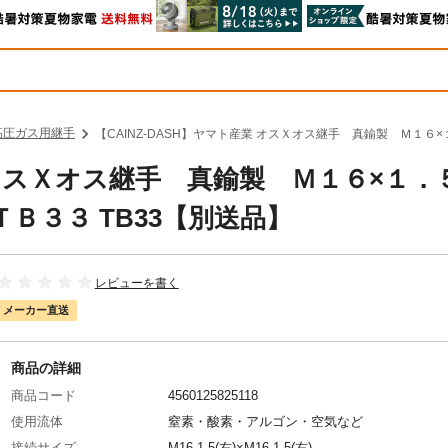
高圧ガス用継手
【CAINZ-DASH】ヤマト産業 オスＸオス継手 真鍮製 Ｍ１６
業 オスＸオス継手 真鍮製 Ｍ１６×１．
Ｂ３３ TB33【別送品】
レビューを書く
メーカー直送
商品の詳細
商品コード
4560125825118
使用流体
窒素・酸素・アルゴン・空気など
接続サイズ
M16-1.5(右)×M16-1.5(右)