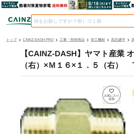
トップ
CAINZ-DASH PRO
工事・照明用品
管工機材
高圧継手
【CAINZ-DASH】ヤマト産
（右）×Ｍ１６×１．５（右） Ｔ