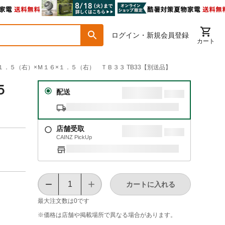
ログイン・新規会員登録
カート
×１．５（右）×Ｍ１６×１．５（右） ＴＢ３３ TB33【別送品】
５
配送
店舗受取
CAINZ PickUp
カートに入れる
最大注文数は
0
です
※価格は​店舗や​掲載場所で​異なる​場合が​あります。