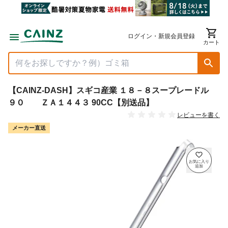
ログイン・新規会員登録
カート
【CAINZ-DASH】スギコ産業 １８－８スープレードル
９０ ＺＡ１４４３ 90CC【別送品】
レビューを書く
メーカー直送