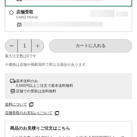
店舗受取
CAINZ PickUp
カートに入れる
最大注文数は
0
です
※価格は​店舗や​掲載場所で​異なる​場合が​あります。
基本送料のみ
5,000円以上ご注文で基本送料無料
店舗での受取は送料無料
送料について
店舗受取のお支払いについて
商品のお見積りご注文はこちら