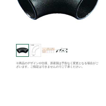
※商品のデザインや仕様、原産国は予告なく変更となる場合がご
ざいます。ご指定はできませんのでご了承ください。