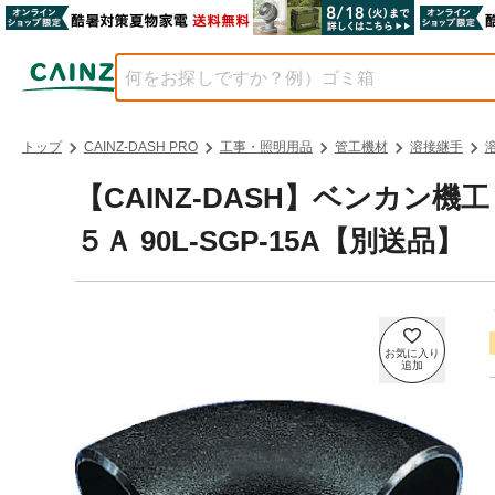
トップ
CAINZ-DASH PRO
工事・照明用品
管工機材
溶接継手
【CAINZ-DASH】ベンカン
５Ａ 90L-SGP-15A【別送品】