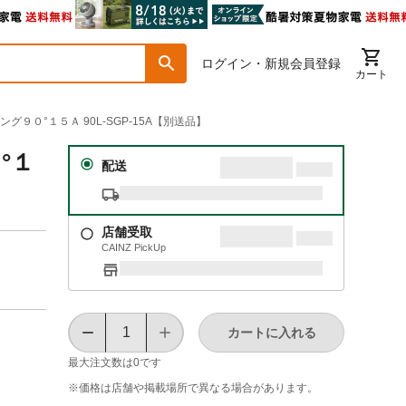
ログイン・新規会員登録
カート
グ９０°１５Ａ 90L-SGP-15A【別送品】
°１
配送
店舗受取
CAINZ PickUp
カートに入れる
最大注文数は
0
です
※価格は​店舗や​掲載場所で​異なる​場合が​あります。