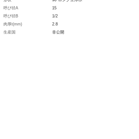
呼び径A
15
呼び径B
1/2
肉厚t(mm)
2.8
生産国
非公開
重さ
78.000G
材質1
配管用炭素鋼（SGP）