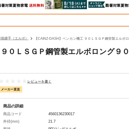
溶接継手（エルボ）
【CAINZ-DASH】ベンカン機工 ９０ＬＳＧＰ鋼管製エルボロン
機工 ９０ＬＳＧＰ鋼管製エルボロング９０
レビューを書く
メーカー直送
商品の詳細
商品コード
4560136230017
外径(mm)
21.7
形状
90°ロングエルボ