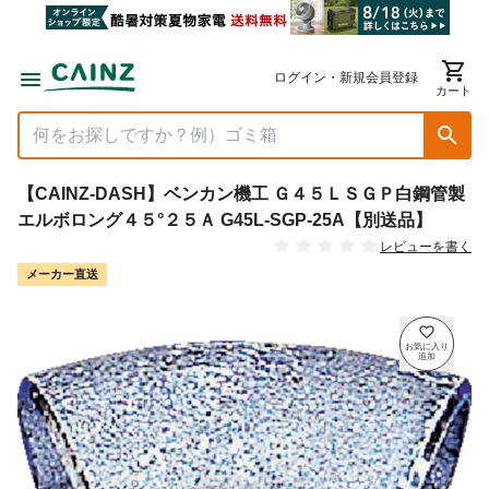
ログイン・新規会員登録
カート
【CAINZ-DASH】ベンカン機工 Ｇ４５ＬＳＧＰ白鋼管製
エルボロング４５°２５Ａ G45L-SGP-25A【別送品】
レビューを書く
メーカー直送