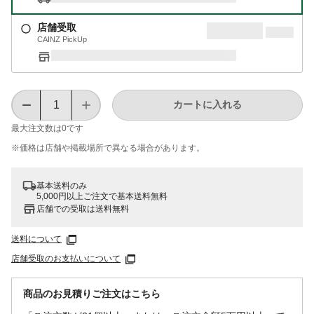
店舗受取
CAINZ PickUp
カートに入れる
最大注文数は
0
です
※価格は​店舗や​掲載場所で​異なる​場合が​あります。
基本送料のみ
5,000円以上ご注文で基本送料無料
店舗での受取は送料無料
送料について
店舗受取のお支払いについて
商品のお見積りご注文はこちら