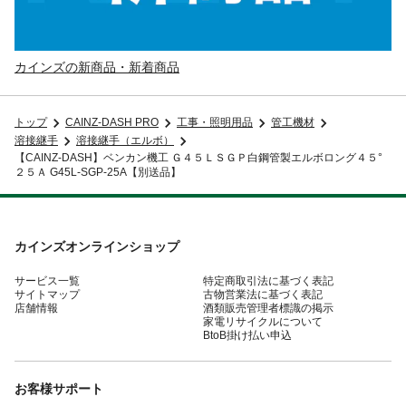
カインズの新商品・新着商品
トップ
CAINZ-DASH PRO
工事・照明用品
管工機材
溶接継手
溶接継手（エルボ）
【CAINZ-DASH】ベンカン機工 Ｇ４５ＬＳＧＰ白鋼管製エルボロング４５°
２５Ａ G45L-SGP-25A【別送品】
カインズオンラインショップ
サービス一覧
特定商取引法に基づく表記
サイトマップ
古物営業法に基づく表記
店舗情報
酒類販売管理者標識の掲示
家電リサイクルについて
BtoB掛け払い申込
お客様サポート