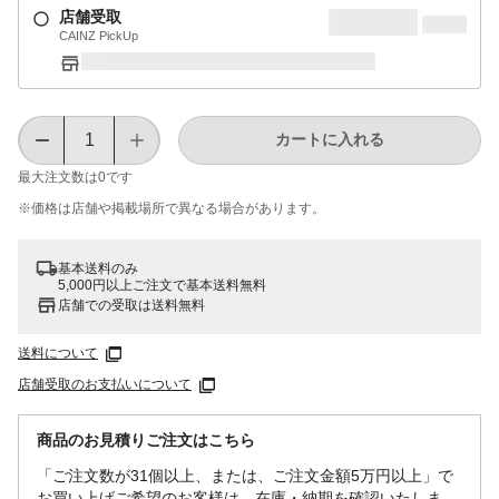
店舗受取
CAINZ PickUp
カートに入れる
最大注文数は
0
です
※価格は​店舗や​掲載場所で​異なる​場合が​あります。
基本送料のみ
5,000円以上ご注文で基本送料無料
店舗での受取は送料無料
送料について
店舗受取のお支払いについて
商品のお見積りご注文はこちら
「ご注文数が31個以上、または、ご注文金額5万円以上」で
お買い上げご希望のお客様は、在庫・納期を確認いたしま