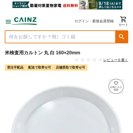
ログイン・新規会員登録
カート
米検査用カルトン 丸 白 160×20mm
レビューを書く
受注手配品
配送で取寄せ可
店舗受取で取寄せ可