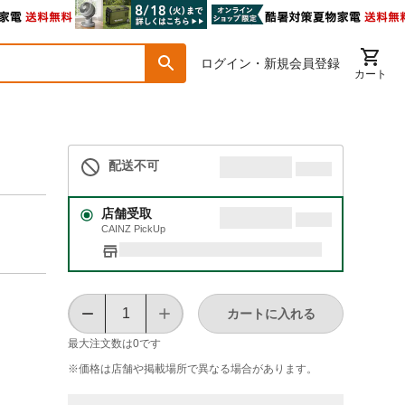
ログイン・新規会員登録
カート
配送不可
店舗受取
CAINZ PickUp
カートに入れる
最大注文数は
0
です
※価格は​店舗や​掲載場所で​異なる​場合が​あります。