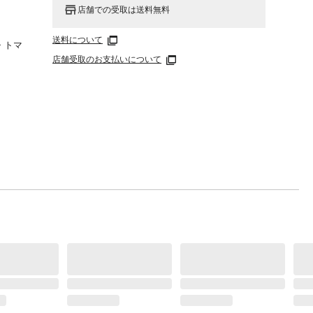
店舗での受取は送料無料
送料について
・トマ
レタス
店舗受取のお支払いについて
のそ
を着用
の側、
又、設
くださ