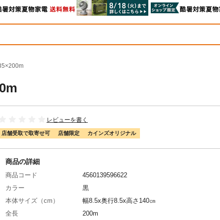
5×200m
0m
レビューを書く
店舗受取で取寄せ可
店舗限定
カインズオリジナル
商品の詳細
商品コード
4560139596622
カラー
黒
本体サイズ（cm）
幅8.5x奥行8.5x高さ140㎝
全長
200m