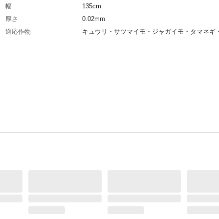
幅
135cm
厚さ
0.02mm
適応作物
キュウリ・サツマイモ・ジャガイモ・タマネギ
ト・トウモロコシ・ニンジン・ホウレンソウ・
特徴
防草効果と地温上昇の抑制
用途
畝の表面を覆い、作物の生育を助けるフィルム
商品説明
雑草を防止し、地温上昇の抑制をします。
使用上の注意
●本来の用途以外には使用しなしでください●火
ばに置かないでください●安全のため手袋など
して作業を行ってください●風の強い場所や火
高温になる場所でのご使用はお止めください。
置の際はとばさないようにしっかりと固定して
い
材質・素材
ポリエチレン
原産国
日本
穴あり、なし
穴なし
重量
5.0㎏