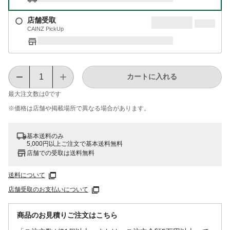
店舗受取
CAINZ PickUp
カートに入れる
最大注文数は
0
です
※価格は​店舗や​掲載場所で​異なる​場合が​あります。
基本送料のみ
5,000円以上ご注文で基本送料無料
店舗での受取は送料無料
送料について
店舗受取のお支払いについて
商品のお見積りご注文はこちら