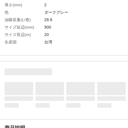
厚さ(mm)
2
色
ダークグレー
油吸収量(L/巻)
28.8
サイズ短辺(mm)
900
サイズ長辺(m)
20
生産国
台湾
重さ
9.200KG
材質1
表面：ポリプロピレン（PP）
材質2
裏面：ポリエチレン
商品説明