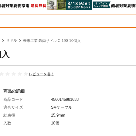
サドル
未来工業 鉄両サドル C-19S 10個入
個入
レビューを書く
商品の詳細
商品コード
4560146981633
適合サイズ
SVケーブル
結束径
15.9mm
入数
10個