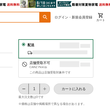
ログイン・新規会員登録
カート
配送
店舗受取不可
CAINZ PickUp
この商品は店舗受取対象外です
カートに入れる
最大注文数は
0
です
※価格は​店舗や​掲載場所で​異なる​場合が​あります。