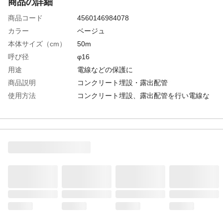
商品の詳細
商品コード
4560146984078
カラー
ベージュ
本体サイズ（cm）
50m
呼び径
φ16
用途
電線などの保護に
商品説明
コンクリート埋設・露出配管
使用方法
コンクリート埋設、露出配管を行い電線な
どを通す
入数
1
材質
難燃ポリエチレン
生産国
日本
重量
4.7kg