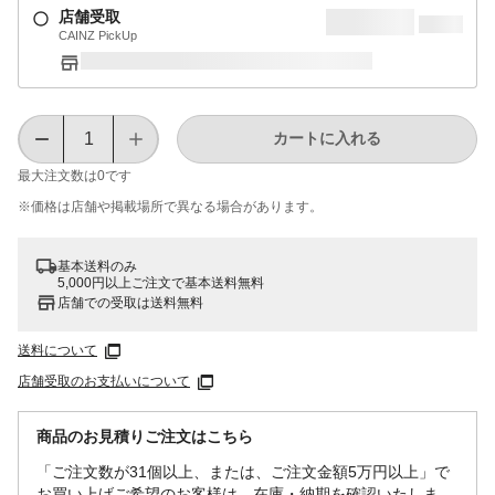
店舗受取
CAINZ PickUp
カートに入れる
最大注文数は
0
です
※価格は​店舗や​掲載場所で​異なる​場合が​あります。
基本送料のみ
5,000円以上ご注文で基本送料無料
店舗での受取は送料無料
送料について
店舗受取のお支払いについて
商品のお見積りご注文はこちら
「ご注文数が31個以上、または、ご注文金額5万円以上」で
お買い上げご希望のお客様は、在庫・納期を確認いたしま