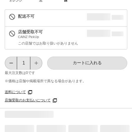
オレンジ
黒
緑
配送不可
店舗受取不可
CAINZ PickUp
この店舗ではお取り扱いがありません
カートに入れる
最大注文数は
0
です
※価格は​店舗や​掲載場所で​異なる​場合が​あります。
送料について
店舗受取のお支払いについて