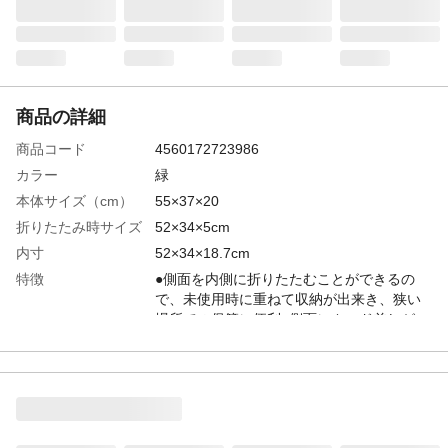
商品の詳細
商品コード
4560172723986
カラー
緑
本体サイズ（cm）
55×37×20
折りたたみ時サイズ
52×34×5cm
内寸
52×34×18.7cm
特徴
●側面を内側に折りたたむことができるの
で、未使用時に重ねて収納が出来き、狭い
場所での保管に便利●側面にカード差しがつ
いているので、物を入れた状態での管理に
便利です
用途
●果実・野菜の採集・集荷・選果・運搬等産
地から市場までいろいろと使用が出来ます●
自宅で片付かない荷物の収納、お子様のお
もちゃ入れや、お道具箱としても