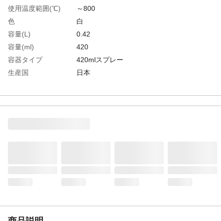
使用温度範囲(℃)
～800
色
白
容量(L)
0.42
容量(ml)
420
容器タイプ
420mlスプレー
生産国
日本
重さ
370.000G
材質1
主成分:ボロンナイトライド、無機バインダ
ー
商品説明