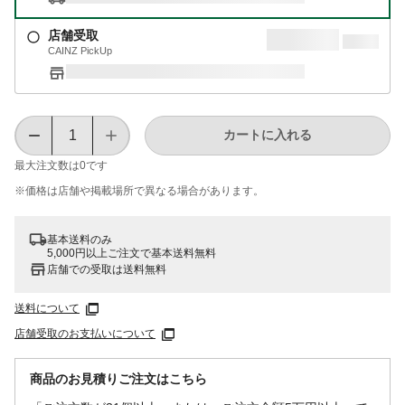
店舗受取
CAINZ PickUp
カートに入れる
最大注文数は
0
です
※価格は​店舗や​掲載場所で​異なる​場合が​あります。
基本送料のみ
5,000円以上ご注文で基本送料無料
店舗での受取は送料無料
送料について
店舗受取のお支払いについて
商品のお見積りご注文はこちら