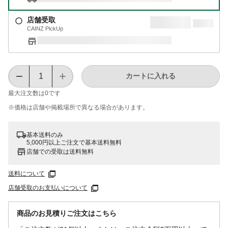
店舗受取
CAINZ PickUp
カートに入れる
最大注文数は
0
です
※価格は​店舗や​掲載場所で​異なる​場合が​あります。
基本送料のみ
5,000円以上ご注文で基本送料無料
店舗での受取は送料無料
送料について
店舗受取のお支払いについて
商品のお見積りご注文はこちら