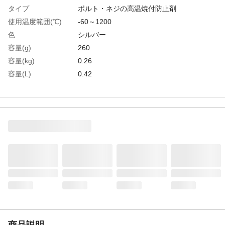
タイプ
ボルト・ネジの高温焼付防止剤
使用温度範囲(℃)
-60～1200
色
シルバー
容量(g)
260
容量(kg)
0.26
容量(L)
0.42
容量(ml)
420
容器タイプ
420mlスプレー
生産国
日本
重さ
377.000G
材質1
主成分:アルミ、グラファイト微粉末
商品説明