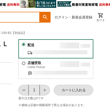
ログイン・新規会員登録
カート
100-B1【別送品】
１Ｌ
配送
店舗受取
CAINZ PickUp
カートに入れる
最大注文数は
0
です
※価格は​店舗や​掲載場所で​異なる​場合が​あります。