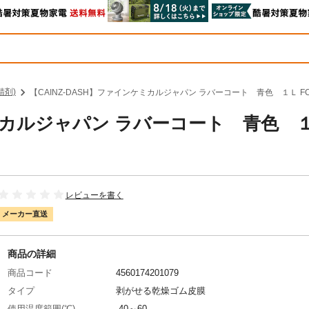
錆剤)
【CAINZ-DASH】ファインケミカルジャパン ラバーコート 青色 １Ｌ FC-
ケミカルジャパン ラバーコート 青色 
レビューを書く
メーカー直送
商品の詳細
商品コード
4560174201079
タイプ
剥がせる乾燥ゴム皮膜
使用温度範囲(℃)
-40～60