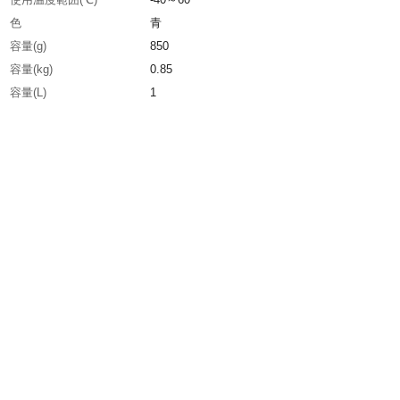
色
青
容量(g)
850
容量(kg)
0.85
容量(L)
1
容量(ml)
1000
容器タイプ
１L丸缶
生産国
日本
重さ
1.010KG
材質1
主成分：スチレン系エラストマー