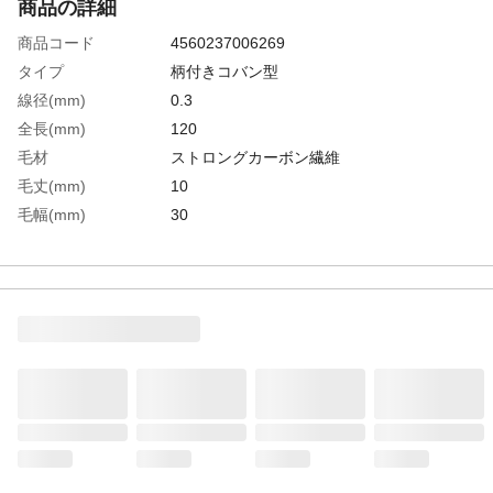
商品の詳細
商品コード
4560237006269
タイプ
柄付きコバン型
線径(mm)
0.3
全長(mm)
120
毛材
ストロングカーボン繊維
毛丈(mm)
10
毛幅(mm)
30
ブラシ長(mm)
115
表面抵抗値(Ω)
10［［の２乗］］(Ω・cm)
生産国
日本
重さ
60.000G
材質1
柄:木、銅製テープ
材質2
毛材:ストロングカーボン繊維