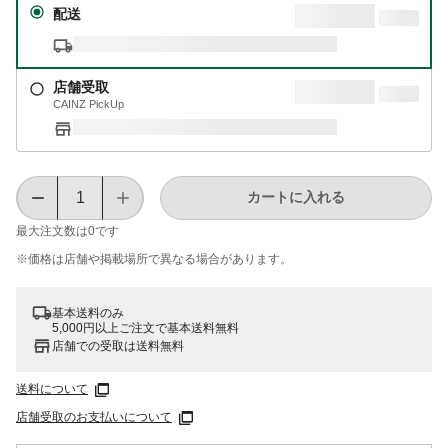
配送
店舗受取
CAINZ PickUp
カートに入れる
最大注文数は
0
です
※価格は​店舗や​掲載場所で​異なる​場合が​あります。
基本送料のみ
5,000円以上ご注文で基本送料無料
店舗での受取は送料無料
送料について
店舗受取のお支払いについて