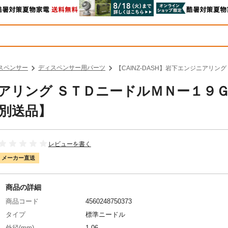
スペンサー
ディスペンサー用パーツ
【CAINZ-DASH】岩下エンジニアリン
ジニアリング ＳＴＤニードルＭＮー１９
【別送品】
レビューを書く
メーカー直送
商品の詳細
商品コード
4560248750373
タイプ
標準ニードル
外径(mm)
1.06