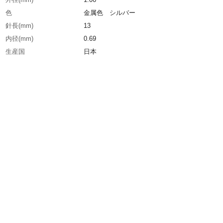
色
金属色 シルバー
針長(mm)
13
内径(mm)
0.69
生産国
日本
重さ
23.000G
材質1
針:ステンレス（SUS304）
材質2
針基:黄銅、Niメッキ