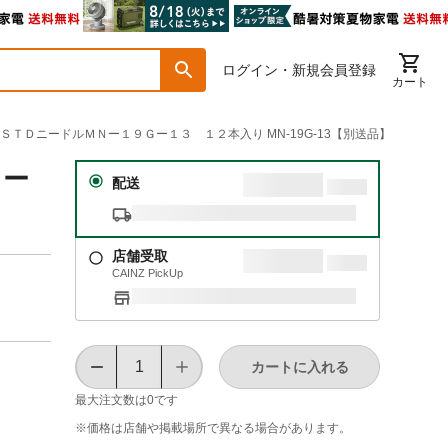
ログイン・新規会員登録
カート
グ ＳＴＤニードルＭＮー１９Ｇー１３ １２本入り MN-19G-13【別送品】
Ｇー
配送
店舗受取
CAINZ PickUp
カートに入れる
最大注文数は
0
です
※価格は​店舗や​掲載場所で​異なる​場合が​あります。