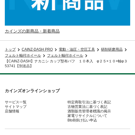
カインズの新商品・新着商品
トップ
CAINZ-DASH PRO
電動・油圧・空圧工具
研削研磨用品
フェルト軸付ホイール
フェルト軸付ホイール
【CAINZ-DASH】ナカニシ カップ型布バフ １０本入 φ２５×１０×軸φ３
53741【別送品】
カインズオンラインショップ
サービス一覧
特定商取引法に基づく表記
サイトマップ
古物営業法に基づく表記
店舗情報
酒類販売管理者標識の掲示
家電リサイクルについて
BtoB掛け払い申込