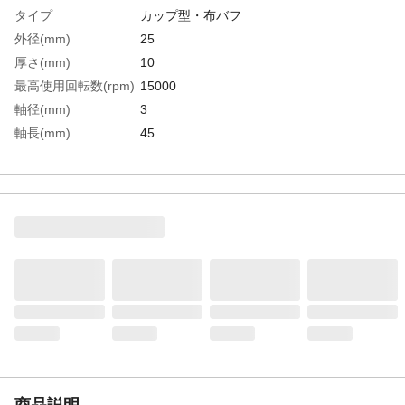
タイプ
カップ型・布バフ
外径(mm)
25
厚さ(mm)
10
最高使用回転数(rpm)
15000
軸径(mm)
3
軸長(mm)
45
全長(mm)
55
幅(mm)
10
生産国
日本
重さ
37.000G
材質1
軸：硫黄複合快削鋼(SUM24L)
商品説明