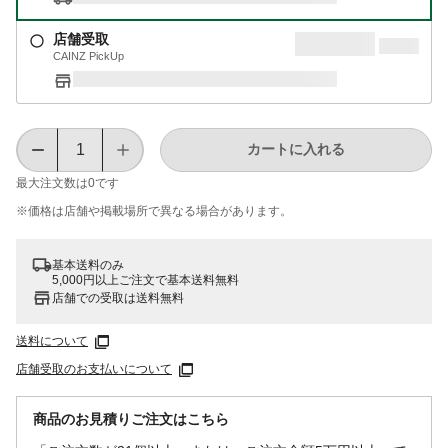
店舗受取
CAINZ PickUp
カートに入れる
最大注文数は
0
です
※価格は​店舗や​掲載場所で​異なる​場合が​あります。
基本送料のみ
5,000円以上ご注文で基本送料無料
店舗での受取は送料無料
送料について
店舗受取のお支払いについて
商品のお見積りご注文はこちら