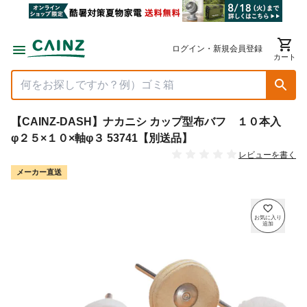
ログイン・新規会員登録
カート
【CAINZ-DASH】ナカニシ カップ型布バフ １０本入
φ２５×１０×軸φ３ 53741【別送品】
レビューを書く
メーカー直送