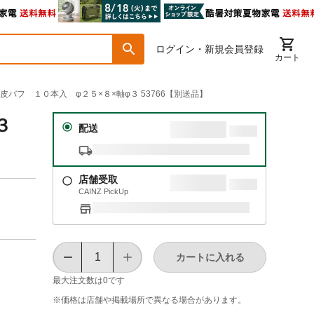
ログイン・新規会員登録
カート
ーム皮バフ １０本入 φ２５×８×軸φ３ 53766【別送品】
３
配送
店舗受取
CAINZ PickUp
カートに入れる
最大注文数は
0
です
※価格は​店舗や​掲載場所で​異なる​場合が​あります。