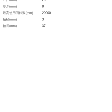
厚さ(mm)
8
最高使用回転数(rpm)
20000
軸径(mm)
3
軸長(mm)
37
全長(mm)
45
幅(mm)
8
生産国
日本
重さ
40.000G
材質1
軸：硫黄複合快削鋼(SUM24L)