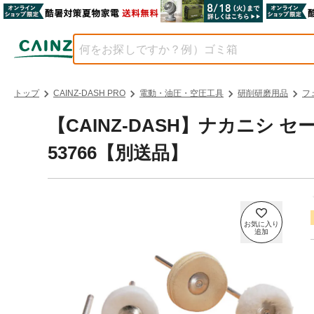
トップ
CAINZ-DASH PRO
電動・油圧・空圧工具
研削研磨用品
フ
【CAINZ-DASH】ナカニシ 
53766【別送品】