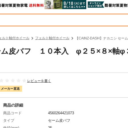
ェルト軸付ホイール
フェルト軸付ホイール
【CAINZ-DASH】ナカニシ セ
セーム皮バフ １０本入 φ２５×８×軸φ
レビューを書く
メーカー直送
商品の詳細
商品コード
4560264421073
タイプ
セーム皮バフ
外径(mm)
25