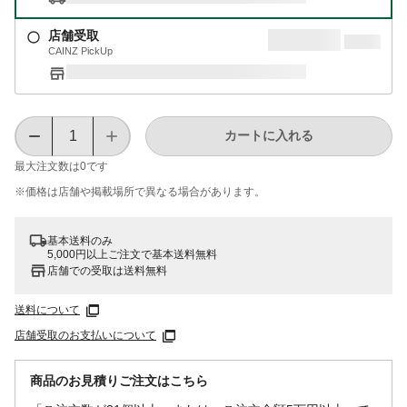
店舗受取
CAINZ PickUp
カートに入れる
最大注文数は
0
です
※価格は​店舗や​掲載場所で​異なる​場合が​あります。
基本送料のみ
5,000円以上ご注文で基本送料無料
店舗での受取は送料無料
送料について
店舗受取のお支払いについて
商品のお見積りご注文はこちら