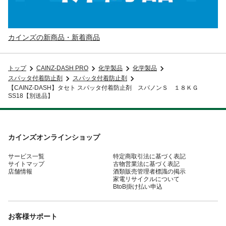
カインズの新商品・新着商品
トップ
CAINZ-DASH PRO
化学製品
化学製品
スパッタ付着防止剤
スパッタ付着防止剤
【CAINZ-DASH】タセト スパッタ付着防止剤 スパノンＳ １８ＫＧ
SS18【別送品】
カインズオンラインショップ
サービス一覧
特定商取引法に基づく表記
サイトマップ
古物営業法に基づく表記
店舗情報
酒類販売管理者標識の掲示
家電リサイクルについて
BtoB掛け払い申込
お客様サポート