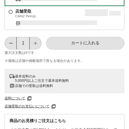
店舗受取
CAINZ PickUp
カートに入れる
最大注文数は
0
です
※価格は​店舗や​掲載場所で​異なる​場合が​あります。
基本送料のみ
5,000円以上ご注文で基本送料無料
店舗での受取は送料無料
送料について
店舗受取のお支払いについて
商品のお見積りご注文はこちら