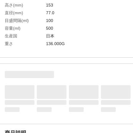
高さ(mm)
153
直径(mm)
77.0
目盛間隔(ml)
100
容量(ml)
500
生産国
日本
重さ
136.000G
材質1
フッ素樹脂（PFA）
商品説明