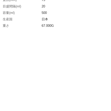
目盛間隔(ml)
20
容量(ml)
500
生産国
日本
重さ
67.000G
材質1
本体・キャップ・ノズル:ポリエチレン（PE）
材質2
チューブコネクター・おもりカバー:ポリプロピ
（PP）
材質3
おもり:ガラス