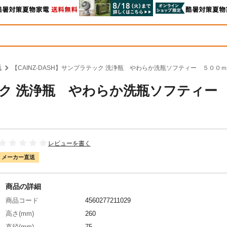
瓶
【CAINZ-DASH】サンプラテック 洗浄瓶 やわらか洗瓶ソフティー ５００ｍｌ
テック 洗浄瓶 やわらか洗瓶ソフティー
レビューを書く
メーカー直送
商品の詳細
商品コード
4560277211029
高さ(mm)
260
直径(mm)
75