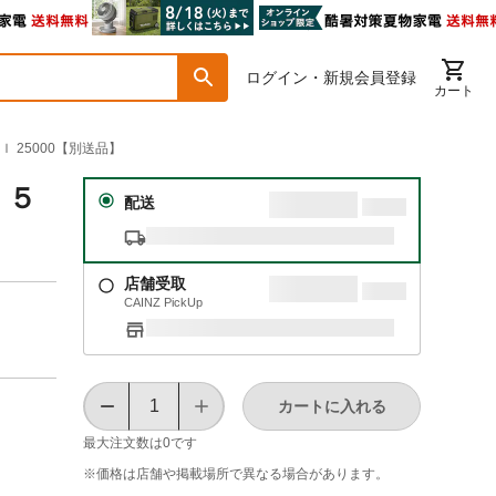
ログイン・新規会員登録
カート
 25000【別送品】
 ５
配送
店舗受取
CAINZ PickUp
カートに入れる
最大注文数は
0
です
※価格は​店舗や​掲載場所で​異なる​場合が​あります。