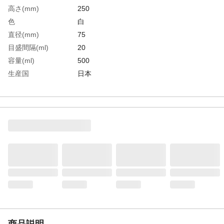
高さ(mm)
250
色
白
直径(mm)
75
目盛間隔(ml)
20
容量(ml)
500
生産国
日本
重さ
60.000G
材質1
本体、キャップ：低密度ポリエチレン
(LDPE)
材質2
ノズル、先端ノズル、ボール受け：高密度
ポリエチレン(HDPE)、ボール：ポリプロピ
レン(ＰＰ)
商品説明