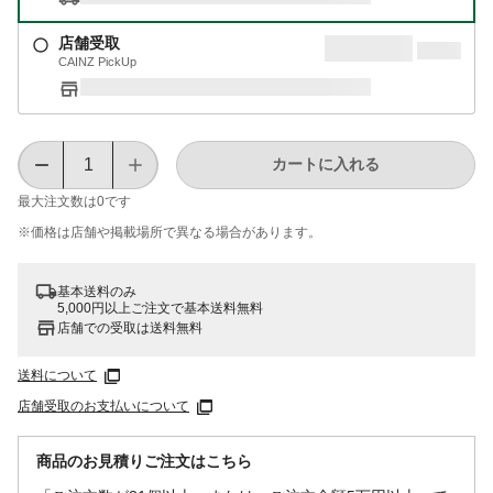
店舗受取
CAINZ PickUp
カートに入れる
最大注文数は
0
です
※価格は​店舗や​掲載場所で​異なる​場合が​あります。
基本送料のみ
5,000円以上ご注文で基本送料無料
店舗での受取は送料無料
送料について
店舗受取のお支払いについて
商品のお見積りご注文はこちら