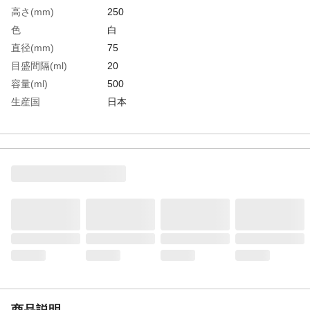
高さ(mm)
250
色
白
直径(mm)
75
目盛間隔(ml)
20
容量(ml)
500
生産国
日本
重さ
68.000G
材質1
本体、キャップ：低密度ポリエチレン
(LDPE)
材質2
ノズル、先端ノズル、ボール受け：高密度
ポリエチレン(HDPE)、ボール：PP
商品説明