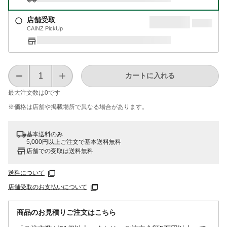
店舗受取
CAINZ PickUp
カートに入れる
最大注文数は
0
です
※価格は​店舗や​掲載場所で​異なる​場合が​あります。
基本送料のみ
5,000円以上ご注文で基本送料無料
店舗での受取は送料無料
送料について
店舗受取のお支払いについて
商品のお見積りご注文はこちら