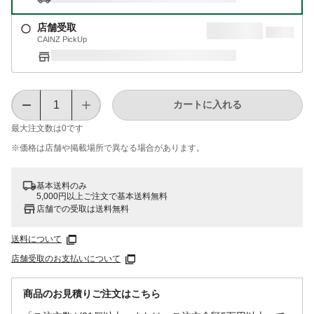
店舗受取
CAINZ PickUp
カートに入れる
最大注文数は
0
です
※価格は​店舗や​掲載場所で​異なる​場合が​あります。
基本送料のみ
5,000円以上ご注文で基本送料無料
店舗での受取は送料無料
送料について
店舗受取のお支払いについて
商品のお見積りご注文はこちら