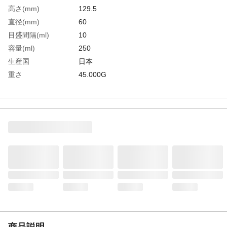
高さ(mm)
129.5
直径(mm)
60
目盛間隔(ml)
10
容量(ml)
250
生産国
日本
重さ
45.000G
材質1
ポリエチレン(PE)
商品説明