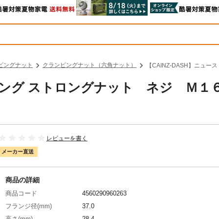
ピングナット
クランピングナット（六角ナット）
【CAINZ-DASH】ニュ
トロング ストロングナット ネジ Ｍ１
レビューを書く
メーカー直送
商品の詳細
商品コード
4560290960263
フランジ径(mm)
37.0
高さ(mm)
28.4