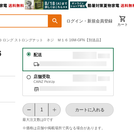
ログイン・新規会員登録
カート
ーストロング ストロングナット ネジ Ｍ１６ 16M-GFN【別送品】
６
配送
店舗受取
CAINZ PickUp
カートに入れる
最大注文数は
0
です
※価格は​店舗や​掲載場所で​異なる​場合が​あります。