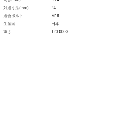
対辺寸法(mm)
24
適合ボルト
M16
生産国
日本
重さ
120.000G
材質1
スチール（SCM415）
材質2
処理：焼き入れ（HRC54）、黒染仕上げ