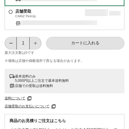
店舗受取
CAINZ PickUp
カートに入れる
最大注文数は
0
です
※価格は​店舗や​掲載場所で​異なる​場合が​あります。
基本送料のみ
5,000円以上ご注文で基本送料無料
店舗での受取は送料無料
送料について
店舗受取のお支払いについて
商品のお見積りご注文はこちら