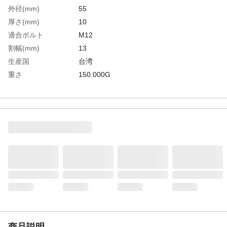
外径(mm)
55
厚さ(mm)
10
適合ボルト
M12
割幅(mm)
13
生産国
台湾
重さ
150.000G
材質1
スチール(S45C)
材質2
処理：焼き入れ(HRC40)、黒染仕上げ
商品説明