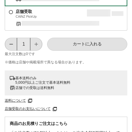
店舗受取
CAINZ PickUp
カートに入れる
最大注文数は
0
です
※価格は​店舗や​掲載場所で​異なる​場合が​あります。
基本送料のみ
5,000円以上ご注文で基本送料無料
店舗での受取は送料無料
送料について
店舗受取のお支払いについて
商品のお見積りご注文はこちら