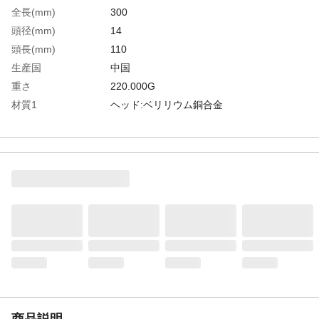
全長(mm)
300
頭径(mm)
14
頭長(mm)
110
生産国
中国
重さ
220.000G
材質1
ヘッド:ベリリウム銅合金
材質2
柄:ヒッコリー
商品説明