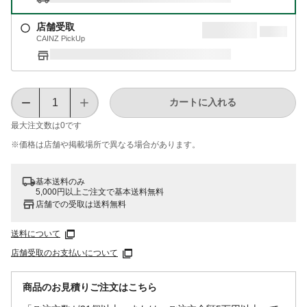
店舗受取
CAINZ PickUp
カートに入れる
最大注文数は
0
です
※価格は​店舗や​掲載場所で​異なる​場合が​あります。
基本送料のみ
5,000円以上ご注文で基本送料無料
店舗での受取は送料無料
送料について
店舗受取のお支払いについて
商品のお見積りご注文はこちら