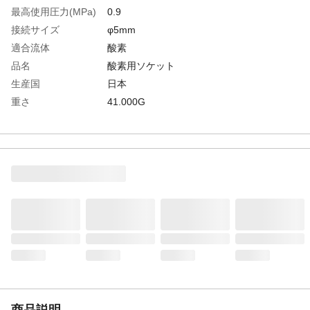
最高使用圧力(MPa)
0.9
接続サイズ
φ5mm
適合流体
酸素
品名
酸素用ソケット
生産国
日本
重さ
41.000G
材質1
本体:真鍮（クロムメッキ）
材質2
シール:ニトリルゴム（NBR）
商品説明