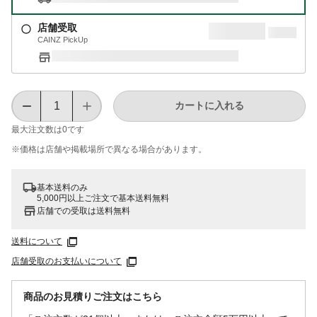
店舗受取
CAINZ PickUp
カートに入れる
最大注文数は
0
です
※価格は​店舗や​掲載場所で​異なる​場合が​あります。
基本送料のみ
5,000円以上ご注文で基本送料無料
店舗での受取は送料無料
送料について
店舗受取のお支払いについて
商品のお見積りご注文はこちら