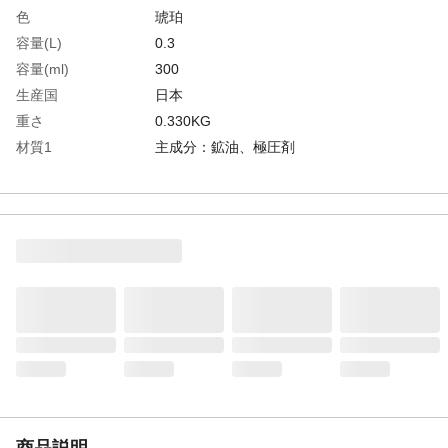
色
琥珀
容量(L)
0.3
容量(ml)
300
生産国
日本
重さ
0.330KG
材質1
主成分：鉱油、極圧剤
商品説明