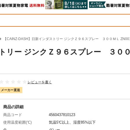
【CAINZ-DASH】日新インダストリー ジンクＺ９６スプレー ３００ＭＬ ZN0
ダストリー ジンクＺ９６スプレー ３０
レビューを書く
メーカー直送
商品の詳細
商品コード
4560437810123
使用温度範囲(℃)
気温5℃以上、湿度85%以下
色
グレー