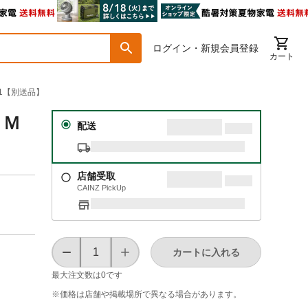
ログイン・新規会員登録
カート
01【別送品】
０Ｍ
配送
店舗受取
CAINZ PickUp
カートに入れる
最大注文数は
0
です
※価格は​店舗や​掲載場所で​異なる​場合が​あります。