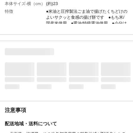
本体サイズ-横（cm）
(約)23
特徴
●米油と圧搾製法ごま油で揚げたくちどけの
よいサクッと食感の揚げ餅です ●もち米/
国産米使用 ●醤油/特級醤油使用 ●小分け
パック/18g×9袋 ●しっかり醤油味
商品説明
●本製品に含まれるアレルゲン(特定原材料
及びそれに準ずるもの)/小麦・大豆・ごま
●本製品の製造工場では、乳成分を含む製品
を製造しています
使用上の注意
●賞味期限は、表示された方法で、未開封で
保存した場合に品質が保たれる期限です。●
開封後は賞味期限に関わらず、お早めにお
召し上がりください。など
内容量
9袋入り(162g)
原材料
もち米(国産)、植物油(米油、ごま油)、醤
油、砂糖、液体だし(かつお)、デキストリ
ン、穀物酢/調味料(アミノ酸等)、(一部に小
注意事項
麦・大豆・ごまを含む)
栄養成分表示
1袋(18g当たり)/エネルギー:96kcal、たんぱ
配送地域・送料について
く質:1.1g、脂質:5.5g、炭水化物:10.5g、食
塩相当量:0.34g