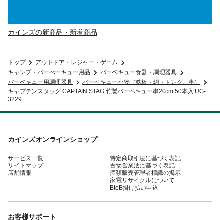
カインズの新商品・新着商品
トップ
アウトドア・レジャー・ゲーム
キャンプ・バーべーキュー用品
バーベキュー食器・調理器具
バーベキュー用調理器具
バーベキュー小物（鉄板・網・トング、串）
キャプテンスタッグ CAPTAIN STAG 竹製バーベキュー串20cm 50本入 UG-
3229
カインズオンラインショップ
サービス一覧
特定商取引法に基づく表記
サイトマップ
古物営業法に基づく表記
店舗情報
酒類販売管理者標識の掲示
家電リサイクルについて
BtoB掛け払い申込
お客様サポート