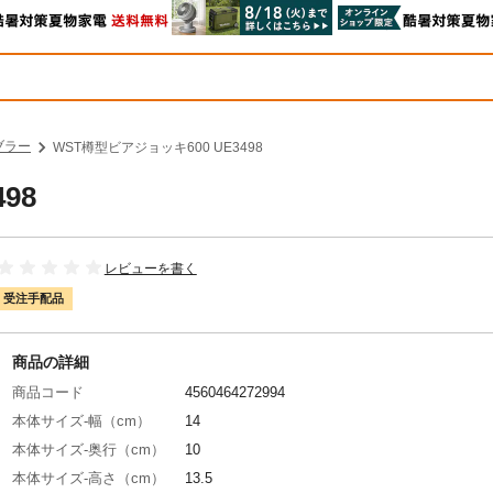
ブラー
WST樽型ビアジョッキ600 UE3498
98
レビューを書く
受注手配品
商品の詳細
商品コード
4560464272994
本体サイズ-幅（cm）
14
本体サイズ-奥行（cm）
10
本体サイズ-高さ（cm）
13.5