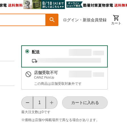
ログイン・新規会員登録
カート
配送
店舗受取不可
CAINZ PickUp
この商品は店舗受取対象外です
カートに入れる
最大注文数は
0
です
※価格は​店舗や​掲載場所で​異なる​場合が​あります。