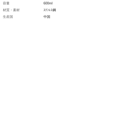
容量
600ml
材質・素材
ｽﾃﾝﾚｽ鋼
生産国
中国
重量
250g