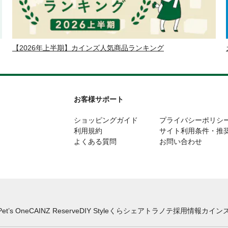
【2026年上半期】カインズ人気商品ランキング
お客様サポート
ショッピングガイド
プライバシーポリシ
利用規約
サイト利用条件・推
よくある質問
お問い合わせ
Pet’s One
CAINZ Reserve
DIY Style
くらシェア
トラノテ
採用情報
カインズ