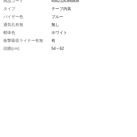
商品コード
4562116366808
タイプ
テープ内装
バイザー色
ブルー
通気孔有無
無し
帽体色
ホワイト
衝撃吸収ライナー有無
有
頭囲(cm)
54～62
シールド色
クリア
溝有無
有
墜落時保護用
〇
生産国
日本
重さ
455.000G
材質1
帽体:ABS樹脂
材質2
バイザー・シールド面：ポリカーボネート樹脂