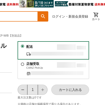
ログイン・新規会員登録
カート
P-W/B【別送品】
ヘル
配送
店舗受取
CAINZ PickUp
カートに入れる
最大注文数は
0
です
※価格は​店舗や​掲載場所で​異なる​場合が​あります。