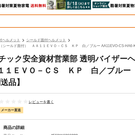
付ヘルメット
シールド面付ヘルメット
シールド面付） ＡＡ１１ＥＶＯ－ＣＳ ＫＰ 白／ブルー AA11EVO-CS-HA6-K
ラスチック安全資材営業部 透明バイザー
１１ＥＶＯ－ＣＳ ＫＰ 白／ブルー
【別送品】
レビューを書く
メーカー直送
商品の詳細