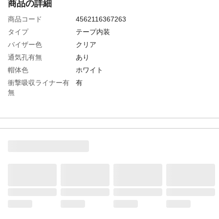
商品の詳細
商品コード
4562116367263
タイプ
テープ内装
バイザー色
クリア
通気孔有無
あり
帽体色
ホワイト
衝撃吸収ライナー有
有
無
頭囲(cm)
54～62
シールド色
クリア
墜落時保護用
〇
生産国
日本
重さ
475.000G
材質1
帽体・バイザー・シールド面：ポリカーボ
ネート（PC）