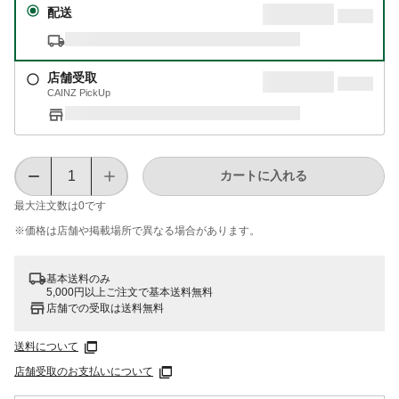
配送
店舗受取
CAINZ PickUp
カートに入れる
最大注文数は
0
です
※価格は​店舗や​掲載場所で​異なる​場合が​あります。
基本送料のみ
5,000円以上ご注文で基本送料無料
店舗での受取は送料無料
送料について
店舗受取のお支払いについて