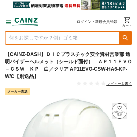
ログイン・新規会員登録
カート
【CAINZ-DASH】ＤＩＣプラスチック安全資材営業部 透
明バイザーヘルメット（シールド面付） ＡＰ１１ＥＶＯ
－ＣＳＷ ＫＰ 白／クリア AP11EVO-CSW-HA6-KP-
W/C【別送品】
レビューを書く
メーカー直送