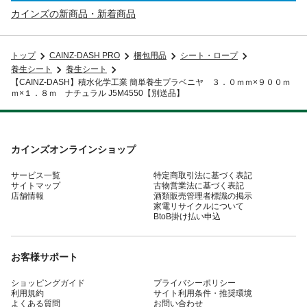
カインズの新商品・新着商品
トップ
CAINZ-DASH PRO
梱包用品
シート・ロープ
養生シート
養生シート
【CAINZ-DASH】積水化学工業 簡単養生プラベニヤ ３．０ｍｍ×９００ｍ
ｍ×１．８ｍ ナチュラル J5M4550【別送品】
カインズオンラインショップ
サービス一覧
特定商取引法に基づく表記
サイトマップ
古物営業法に基づく表記
店舗情報
酒類販売管理者標識の掲示
家電リサイクルについて
BtoB掛け払い申込
お客様サポート
ショッピングガイド
プライバシーポリシー
利用規約
サイト利用条件・推奨環境
よくある質問
お問い合わせ