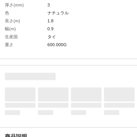
厚さ(mm)
3
色
ナチュラル
長さ(m)
1.8
幅(m)
0.9
生産国
タイ
重さ
600.000G
材質1
ポリプロピレン（ＰＰ）
商品説明