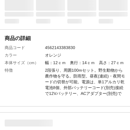
商品の詳細
商品コード
4562143383830
カラー
オレンジ
本体サイズ（cm）
幅：12ｃｍ 奥行：14ｃｍ 高さ：27ｃｍ
特徴
2段張り、周囲100mセット。野生動物から
農作物を守る。防雨型。昼夜(連続)・夜間モ
ードの切替が可能。電源は、単1アルカリ乾
電池8個、外部バッテリーコード(別売)接続
で12Vバッテリー、ACアダプター(別売)で
100V電源、ソーラパネルと専用バッテリ
ー。
電源
アルカリ単一乾電池
付属品／セット内容
本体、FRPポール(25本)、ヨリ線(200m
巻)、φ11mmフック碍子(50個)、ゲートグリ