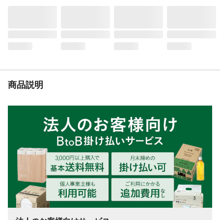
ップ(2個)、エリアチェッカー、アース棒1
連、、本体取付金具、高圧線、危険表示
板、保証書付取扱説明書
使用上の注意
家庭用の電源(AC100・200V)を直接、ある
いは変電器などを通じて柵線に通電禁止。
電気柵の基盤の改変・改造は大変危険ACア
ダプターを使用する場合は、漏電遮断器(漏
電感度15mA、高速遮断型、PSEマーク付
商品説明
き)を必ず追加、併用。危険表示板を必ず設
置してください。
原産国
日本
ガイシ間隔
3.5m
最大電圧
10000V
柵線有効距離
最大有効距離:600m(※セット内容100m)
重量
本体:3.0kg、セット重量:8.0kg
対応獣種
イノシシ、ハクビシン、アライグマ、タヌ
キ、キツネ