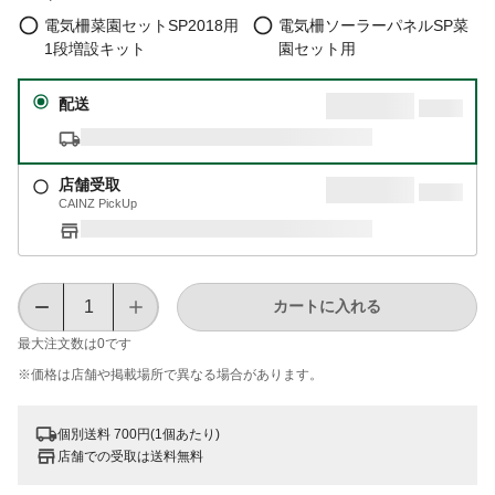
電気柵菜園セットSP2018用
電気柵ソーラーパネルSP菜
1段増設キット
園セット用
配送
店舗受取
CAINZ PickUp
カートに入れる
最大注文数は
0
です
※価格は​店舗や​掲載場所で​異なる​場合が​あります。
個別送料 700円(1個あたり)
店舗での受取は送料無料