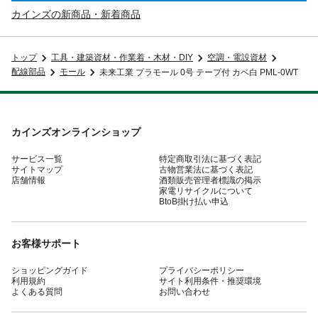
カインズの新商品・新着商品
トップ
工具・建築資材・作業着・木材・DIY
空調・電設資材
配線部品
モール
未来工業 プラモール 0号 テープ付 カベ白 PML-0WT
カインズオンラインショップ
サービス一覧
特定商取引法に基づく表記
サイトマップ
古物営業法に基づく表記
店舗情報
酒類販売管理者標識の掲示
家電リサイクルについて
BtoB掛け払い申込
お客様サポート
ショッピングガイド
プライバシーポリシー
利用規約
サイト利用条件・推奨環境
よくある質問
お問い合わせ