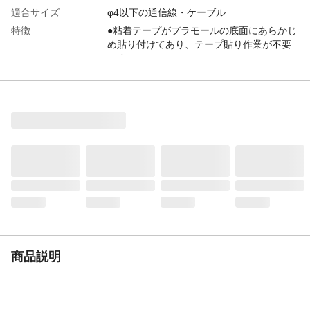
適合サイズ
φ4以下の通信線・ケーブル
特徴
●粘着テープがプラモールの底面にあらかじ
め貼り付けてあり、テープ貼り作業が不要
です
用途
通信線、VVFケーブル等の保護に使用しま
す
使用上の注意
●接着面の水、油、ゴミ等を乾燥布でキレイ
にして下さい。●テープ面にゴミ等が付かな
いようにし、しっかり貼り付けてくださ
い。●凹凸面への使用はお避け下さい。
入数
1
材質
ベース/PVC カバー/PVC
重量
75
商品説明