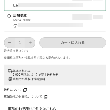
店舗受取
CAINZ PickUp
カートに入れる
最大注文数は
0
です
※価格は​店舗や​掲載場所で​異なる​場合が​あります。
基本送料のみ
5,000円以上ご注文で基本送料無料
店舗での受取は送料無料
送料について
店舗受取のお支払いについて
商品のお見積りご注文はこちら