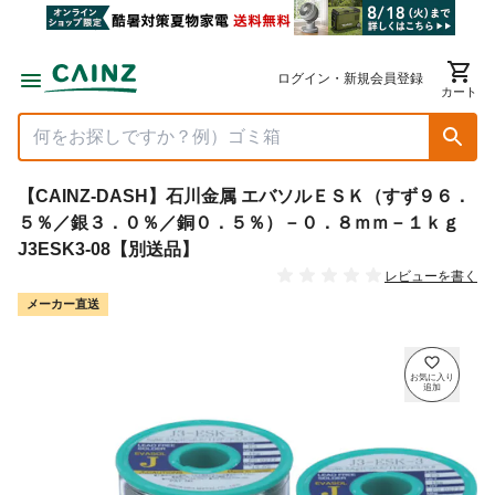
ログイン・新規会員登録
カート
【CAINZ-DASH】石川金属 エバソルＥＳＫ（すず９６．
５％／銀３．０％／銅０．５％）－０．８ｍｍ－１ｋｇ
J3ESK3-08【別送品】
レビューを書く
メーカー直送