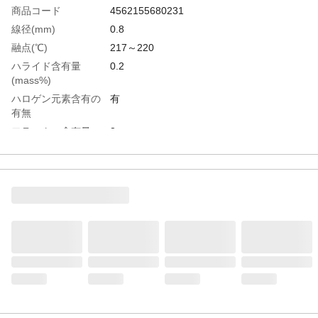
商品コード
4562155680231
線径(mm)
0.8
融点(℃)
217～220
ハライド含有量
0.2
(mass%)
ハロゲン元素含有の
有
有無
フラックス含有量
3
(mass%)
鉛フリーはんだ対応
対応
生産国
日本
重さ
1.000KG
材質1
合金組成（すず:96.5%、銀:3.0%、
銅:0.5%）