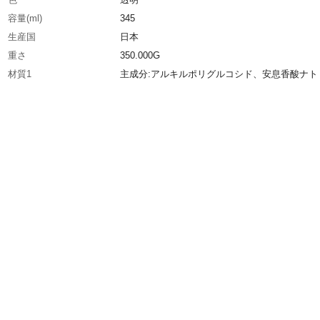
容量(ml)
345
生産国
日本
重さ
350.000G
材質1
主成分:アルキルポリグルコシド、安息香酸ナト
ム、精製水