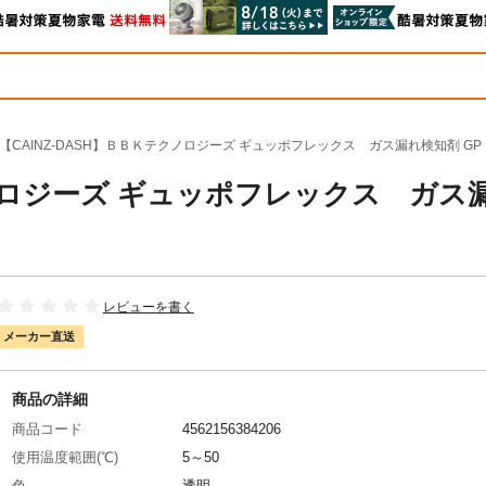
【CAINZ-DASH】ＢＢＫテクノロジーズ ギュッポフレックス ガス漏れ検知剤 G
クノロジーズ ギュッポフレックス ガス
レビューを書く
メーカー直送
商品の詳細
商品コード
4562156384206
使用温度範囲(℃)
5～50
色
透明