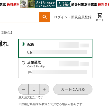
ログイン・新規会員登録
カート
P【別送品】
漏れ
配送
店舗受取
CAINZ PickUp
カートに入れる
最大注文数は
0
です
※価格は​店舗や​掲載場所で​異なる​場合が​あります。