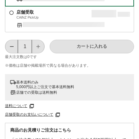
店舗受取
CAINZ PickUp
カートに入れる
最大注文数は
0
です
※価格は​店舗や​掲載場所で​異なる​場合が​あります。
基本送料のみ
5,000円以上ご注文で基本送料無料
店舗での受取は送料無料
送料について
店舗受取のお支払いについて
商品のお見積りご注文はこちら