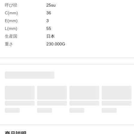
呼び径
25su
C(mm)
36
E(mm)
3
L(mm)
55
生産国
日本
重さ
230.000G
材質1
本体:青銅
材質2
ナット:黄銅（C3771）
材質3
スリーブ:純銅（C1220）
商品説明