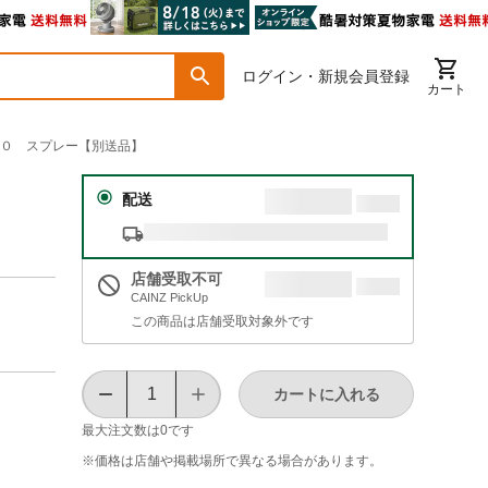
ログイン・新規会員登録
カート
３３０ スプレー【別送品】
配送
店舗受取不可
CAINZ PickUp
この商品は店舗受取対象外です
カートに入れる
最大注文数は
0
です
※価格は​店舗や​掲載場所で​異なる​場合が​あります。