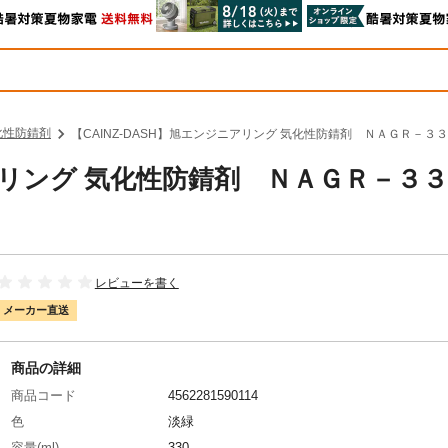
化性防錆剤
【CAINZ-DASH】旭エンジニアリング 気化性防錆剤 ＮＡＧＲ－
ニアリング 気化性防錆剤 ＮＡＧＲ－３３
レビューを書く
メーカー直送
商品の詳細
商品コード
4562281590114
色
淡緑
容量(ml)
330