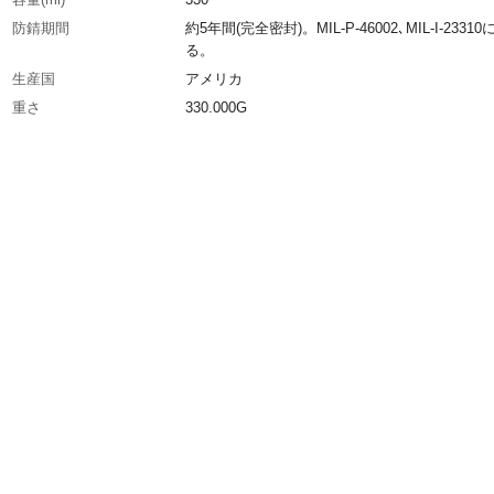
防錆期間
約5年間(完全密封)。MIL-P-46002､MIL-I-2331
る。
生産国
アメリカ
重さ
330.000G
材質1
主成分:ジシクルヘキシルアミンとオクタン酸と
応物質