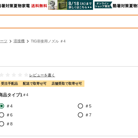
ーツ
溶接機
TIG溶接用ノズル ＃4
レビューを書く
受注手配品
配送で取寄せ可
店舗受取で取寄せ可
商品タイプ1
＃4
＃4
＃5
＃6
＃7
＃8