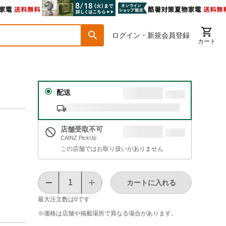
ログイン・新規会員登録
カート
配送
店舗受取不可
CAINZ PickUp
この店舗ではお取り扱いがありません
カートに入れる
最大注文数は
0
です
※価格は​店舗や​掲載場所で​異なる​場合が​あります。