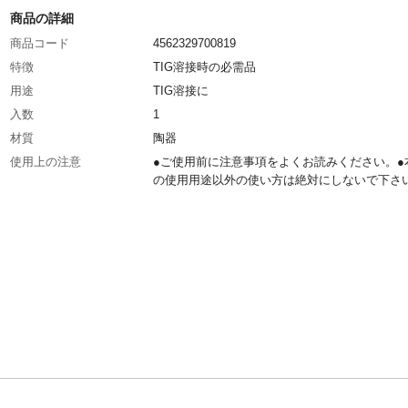
商品の詳細
商品コード
4562329700819
特徴
TIG溶接時の必需品
用途
TIG溶接に
入数
1
材質
陶器
使用上の注意
●ご使用前に注意事項をよくお読みください。●
の使用用途以外の使い方は絶対にしないで下さ
生産国
中国